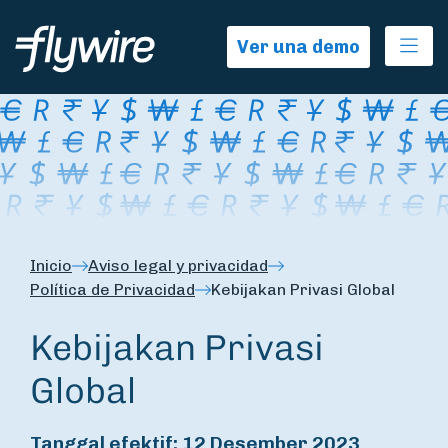
Ope
Ver una demo
Inicio
Aviso legal y privacidad
Política de Privacidad
Kebijakan Privasi Global
Kebijakan Privasi
Global
Tanggal efektif: 12 Desember 2023