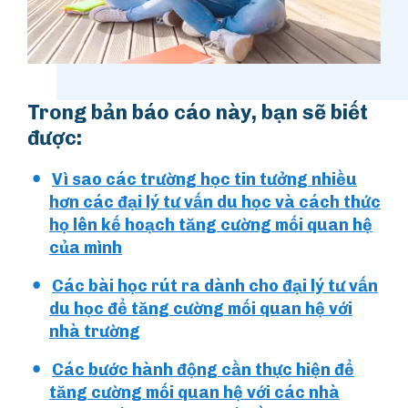
Trong bản báo cáo này, bạn sẽ biết
được:
Vì sao các trường học tin tưởng nhiều
hơn các đại lý tư vấn du học và cách thức
họ lên kế hoạch tăng cường mối quan hệ
của mình
Các bài học rút ra dành cho đại lý tư vấn
du học để tăng cường mối quan hệ với
nhà trường
Các bước hành động cần thực hiện để
tăng cường mối quan hệ với các nhà