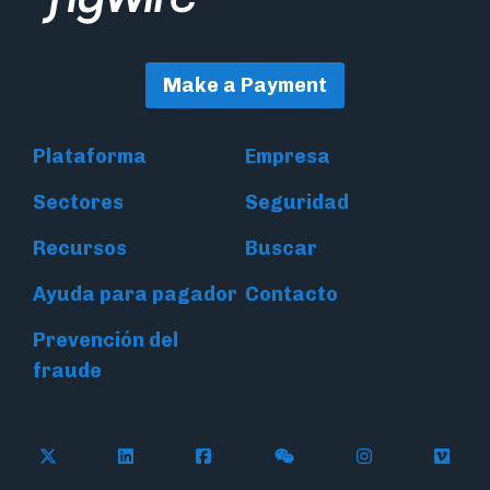
Make a Payment
Plataforma
Empresa
Sectores
Seguridad
Recursos
Buscar
Ayuda para pagador
Contacto
Prevención del
fraude
Follow Flywire on X (formerly Twitter)
Connect with Flywire on LinkedIn
Connect with Flywire on Face
Follow Flywire on WeC
Follow Flywir
Follow