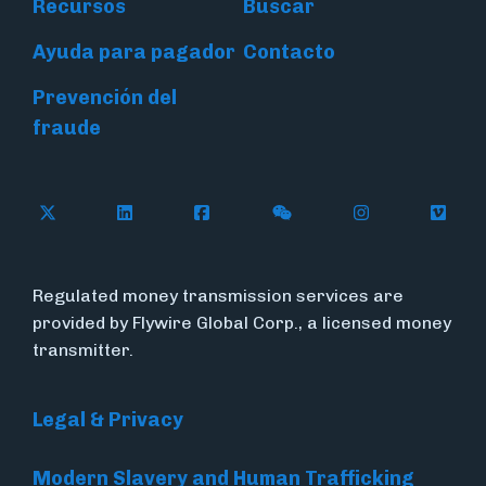
Recursos
Buscar
Ayuda para pagador
Contacto
Prevención del
fraude
Follow Flywire on X (formerly Twitter)
Connect with Flywire on LinkedIn
Connect with Flywire on Face
Follow Flywire on WeC
Follow Flywir
Follow
Regulated money transmission services are
provided by Flywire Global Corp., a licensed money
transmitter.
Legal & Privacy
Modern Slavery and Human Trafficking