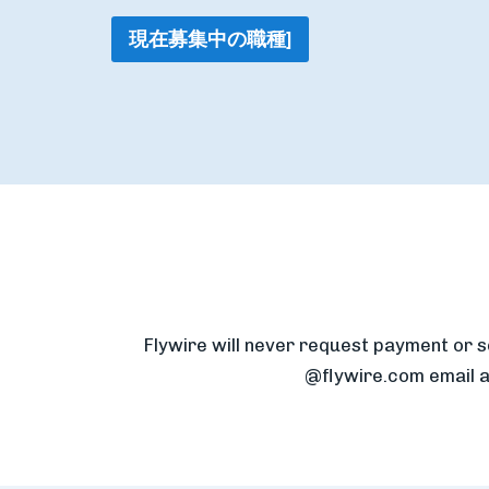
現在募集中の職種]
Flywire will never request payment or s
@flywire.com email ad