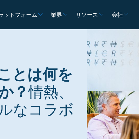
ラットフォーム
業界
リソース
会社
なることは何を
か？
情熱、
ルなコラボ