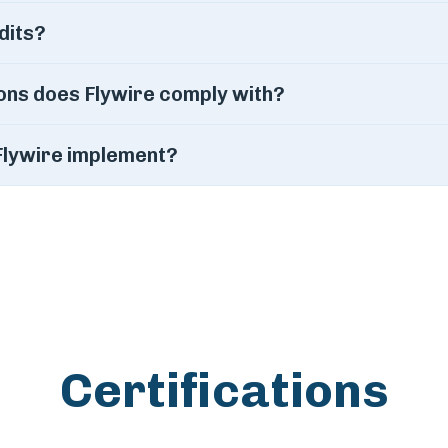
dits?
ons does Flywire comply with?
Flywire implement?
Certifications