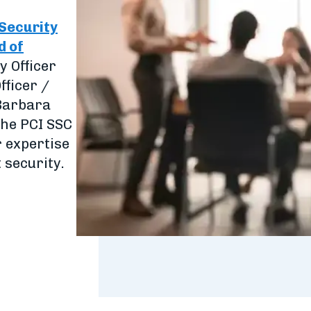
Security
d of
y Officer
fficer /
 Barbara
the PCI SSC
r expertise
 security.