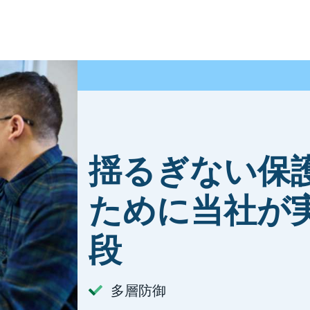
揺るぎない保
ために当社が
段
多層防御