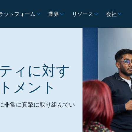
ラットフォーム
業界
リソース
会社
ティに対す
トメント
に非常に真摯に取り組んでい