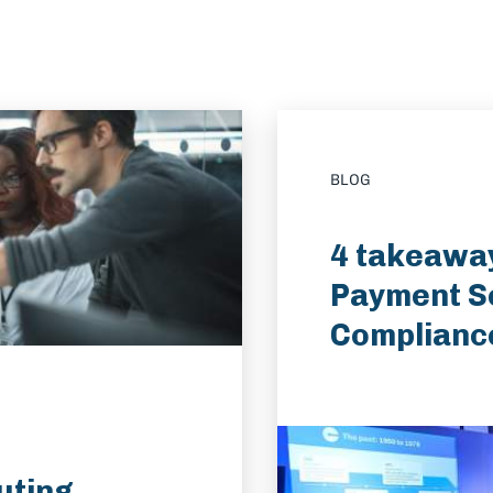
BLOG
4 takeaway
Payment S
Complianc
uting