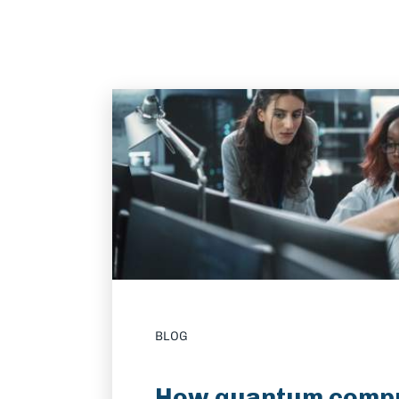
BLOG
How quantum comp