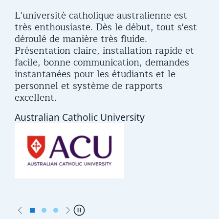
uch
L'université catholique australienne est
UCL
 the
très enthousiaste. Dès le début, tout s'est
tha
déroulé de manière très fluide.
ava
Présentation claire, installation rapide et
ben
facile, bonne communication, demandes
Au
instantanées pour les étudiants et le
Fin
personnel et système de rapports
UC
excellent.
Australian Catholic University
Previous
Next
Pause