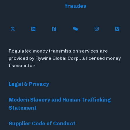
fraudes
Follow Flywire on X
Follow Flywire on LinkedIn
Follow Flywire on Facebook
Follow Flywire on WeC
Follow Flywir
Follow
Regulated money transmission services are
provided by Flywire Global Corp., a licensed money
transmitter.
Legal & Privacy
Modern Slavery and Human Trafficking
Statement
Supplier Code of Conduct