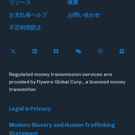
リソース
検索
お支払者ヘルプ
お問い合わせ
不正利用防止
Follow Flywire on X
Follow Flywire on LinkedIn
Follow Flywire on Facebook
Follow Flywire on WeC
Follow Flywir
Follow
Regulated money transmission services are
provided by Flywire Global Corp., a licensed money
transmitter.
Legal & Privacy
Modern Slavery and Human Trafficking
Statement