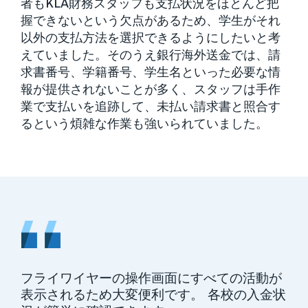
者もKLA財務スタッフも支払状況をほとんど把
握できないという欠点があるため、学生がそれ
以外の支払方法を選択できるようにしたいと考
えていました。そのうえ銀行海外送金では、請
求書番号、学籍番号、学生名といった必要な情
報が提供されないことが多く、スタッフは手作
業で支払いを追跡して、未払い請求書と照合す
るという煩雑な作業も強いられていました。
、問
フライワイヤーの操作画面にすべての活動が
支
め細
表示されるため大変便利です。 各校の入金状
と