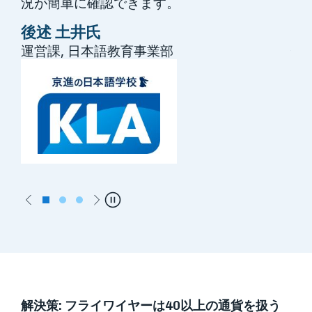
況が簡単に確認できます。
者
ン
後述 土井氏
後
運営課, 日本語教育事業部
運
Previous
Next
Pause
解決策
:
フライワイヤーは40以上の通貨を扱う