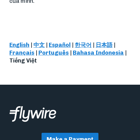
của mình.
English
|
中文
|
Español
|
한국어
|
日本語
|
Français
|
Português
|
Bahasa Indonesia
|
Tiếng Việt
Make a Payment