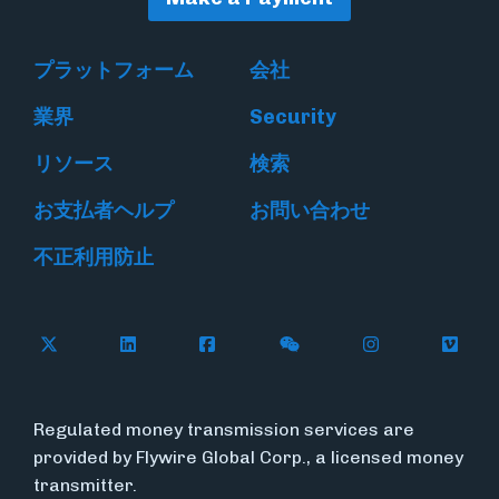
プラットフォーム
会社
業界
Security
リソース
検索
お支払者ヘルプ
お問い合わせ
不正利用防止
Follow Flywire on X
Follow Flywire on LinkedIn
Follow Flywire on Facebook
Follow Flywire on WeC
Follow Flywir
Follow
Regulated money transmission services are
provided by Flywire Global Corp., a licensed money
transmitter.